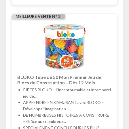
MEILLEURE VENTE N° 3
BLOKO Tube de 50 Mon Premier Jeu de
Blocs de Construction – Dès 12 Mois...
PIECES BLOKO – L’incontournable et intemporel
jeu de...
APPRENDRE EN S’AMUSANT avec BLOKO -
Développe l’imagination...
DE NOMBREUSES HISTOIRES A CONSTRUIRE
– Grâce aux nombreux...
SPECIALEMENT CONCU POUR LES PLUS