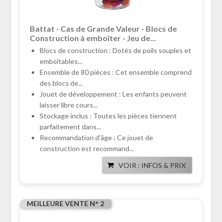
Battat - Cas de Grande Valeur - Blocs de
Construction à emboîter - Jeu de...
Blocs de construction : Dotés de poils souples et
emboîtables...
Ensemble de 80 pièces : Cet ensemble comprend
des blocs de...
Jouet de développement : Les enfants peuvent
laisser libre cours...
Stockage inclus : Toutes les pièces tiennent
parfaitement dans...
Recommandation d'âge : Ce jouet de
construction est recommand...
VOIR : INFOS & PRIX
MEILLEURE VENTE N° 2