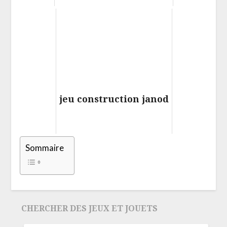
jeu construction janod
Sommaire
CHERCHER DES JEUX ET JOUETS