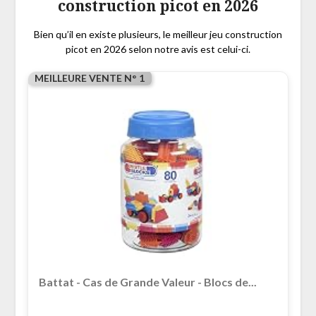
construction picot en 2026
Bien qu’il en existe plusieurs, le meilleur jeu construction
picot en 2026 selon notre avis est celui-ci.
MEILLEURE VENTE N° 1
Battat - Cas de Grande Valeur - Blocs de...