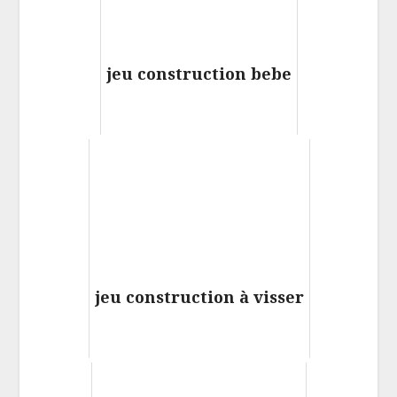
jeu construction bebe
jeu construction à visser