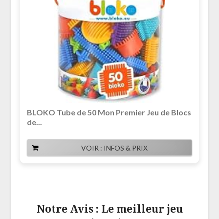
BLOKO Tube de 50 Mon Premier Jeu de Blocs
de...
VOIR : INFOS & PRIX
Notre Avis : Le meilleur jeu