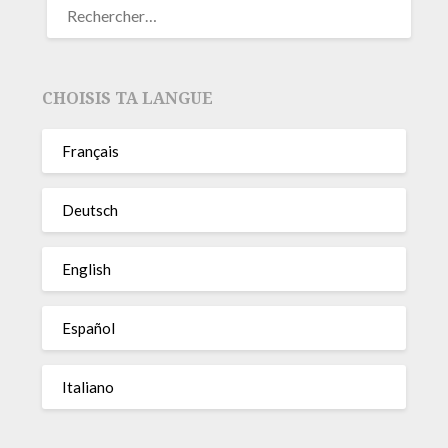
CHOISIS TA LANGUE
Français
Deutsch
English
Español
Italiano