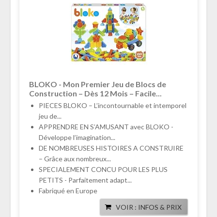
BLOKO - Mon Premier Jeu de Blocs de
Construction – Dès 12 Mois – Facile...
PIECES BLOKO – L’incontournable et intemporel
jeu de...
APPRENDRE EN S’AMUSANT avec BLOKO -
Développe l’imagination...
DE NOMBREUSES HISTOIRES A CONSTRUIRE
– Grâce aux nombreux...
SPECIALEMENT CONCU POUR LES PLUS
PETITS - Parfaitement adapt...
Fabriqué en Europe
VOIR : INFOS & PRIX